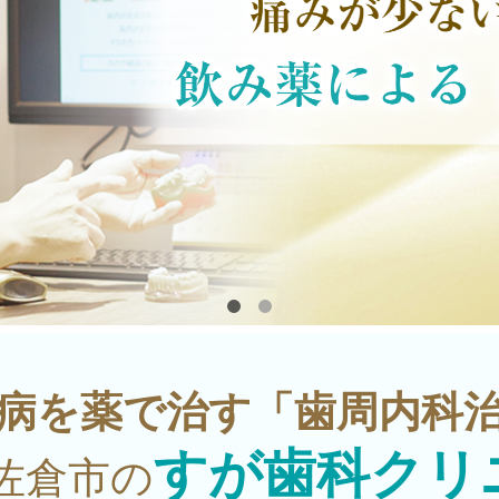
病を薬で治す「歯周内科
すが歯科クリ
佐倉市の