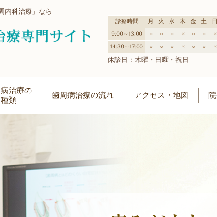
周内科治療」なら
診療時間
月
火
水
木
金
土
9:00～13:00
○
○
○
×
○
○
×
14:30～17:00
○
○
○
×
○
○
×
休診日：木曜・日曜・祝日
周病治療の
歯周病治療の流れ
アクセス・地図
院
種類