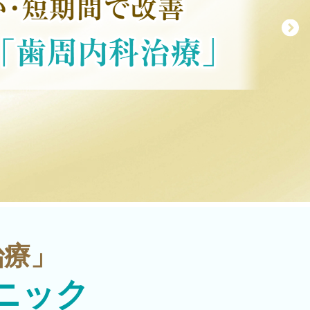
治療」
ニック